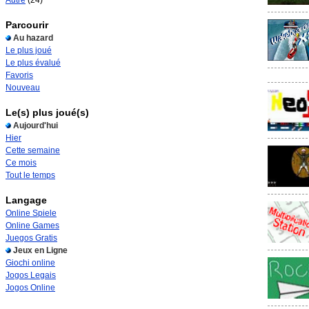
Autre
(24)
Parcourir
Au hazard
Le plus joué
Le plus évalué
Favoris
Nouveau
Le(s) plus joué(s)
Aujourd'hui
Hier
Cette semaine
Ce mois
Tout le temps
Langage
Online Spiele
Online Games
Juegos Gratis
Jeux en Ligne
Giochi online
Jogos Legais
Jogos Online