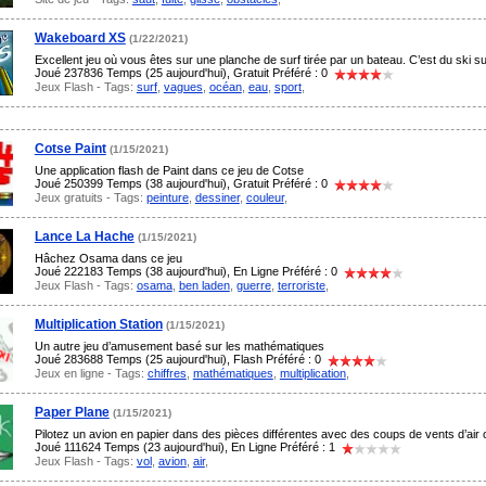
Wakeboard XS
(1/22/2021)
Excellent jeu où vous êtes sur une planche de surf tirée par un bateau. C’est du ski sur
Joué 237836 Temps (25 aujourd'hui), Gratuit Préféré : 0
Jeux Flash - Tags:
surf
,
vagues
,
océan
,
eau
,
sport
,
Cotse Paint
(1/15/2021)
Une application flash de Paint dans ce jeu de Cotse
Joué 250399 Temps (38 aujourd'hui), Gratuit Préféré : 0
Jeux gratuits - Tags:
peinture
,
dessiner
,
couleur
,
Lance La Hache
(1/15/2021)
Hâchez Osama dans ce jeu
Joué 222183 Temps (38 aujourd'hui), En Ligne Préféré : 0
Jeux Flash - Tags:
osama
,
ben laden
,
guerre
,
terroriste
,
Multiplication Station
(1/15/2021)
Un autre jeu d’amusement basé sur les mathématiques
Joué 283688 Temps (25 aujourd'hui), Flash Préféré : 0
Jeux en ligne - Tags:
chiffres
,
mathématiques
,
multiplication
,
Paper Plane
(1/15/2021)
Pilotez un avion en papier dans des pièces différentes avec des coups de vents d’air
Joué 111624 Temps (23 aujourd'hui), En Ligne Préféré : 1
Jeux Flash - Tags:
vol
,
avion
,
air
,