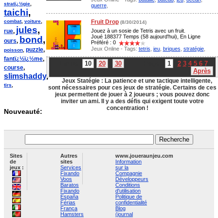
stratï¿½gie
,
guerre
,
taichi
,
combat
,
voiture
,
Fruit Drop
(8/30/2014)
jules
,
rue
,
Jouez à un sosie de Tetris avec un fruit.
Joué 188377 Temps (58 aujourd'hui), En Ligne
bond
,
ours
,
Préféré : 0
Jeux Online - Tags:
tetris
,
jeu
,
briques
,
stratégie
,
puzzle
,
poisson
,
fantï¿½ï¿½me
,
Limite :
10
20
30
Page :
1
2
3
4
5
6
7
...
course
,
Après
slimshaddy
,
Jeux Statégie : La patience et une tactique intelligente,
tirs
,
sont nécessaires pour ces jeux de stratégie. Certains de ces
jeux permettent de jouer à 2 joueurs ; vous pouvez donc
inviter un ami. Il y a des défis qui exigent toute votre
concentration !
Nouveauté:
Sites
Autres
www.joueraunjeu.com
de
sites
Information
jeux :
Services
sur la
Fixando
Compagnie
Voos
Développeurs
Baratos
Conditions
Fixando
d'utilisation
España
Politique de
Férias
confidentialité
França
Blog
Hamsters
(journal