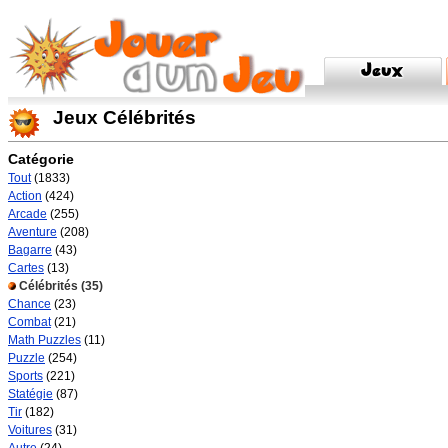
Jeux Célébrités
Catégorie
Tout
(1833)
Action
(424)
Arcade
(255)
Aventure
(208)
Bagarre
(43)
Cartes
(13)
Célébrités
(35)
Chance
(23)
Combat
(21)
Math Puzzles
(11)
Puzzle
(254)
Sports
(221)
Statégie
(87)
Tir
(182)
Voitures
(31)