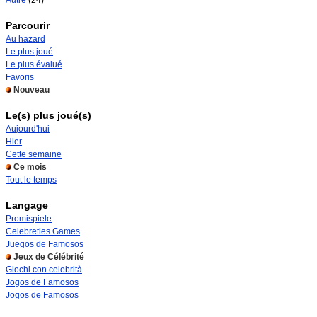
Autre
(24)
Parcourir
Au hazard
Le plus joué
Le plus évalué
Favoris
Nouveau
Le(s) plus joué(s)
Aujourd'hui
Hier
Cette semaine
Ce mois
Tout le temps
Langage
Promispiele
Celebreties Games
Juegos de Famosos
Jeux de Célébrité
Giochi con celebrità
Jogos de Famosos
Jogos de Famosos