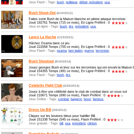
Jeux Flash - Tags:
bush
,
politique
,
débat; président
,
usa
,
Bush Shoot-Out
(6/10/2012)
Faites sortir Bush de la Maison blanche en pleine attaque terroriste.
Joué 192761 Temps (715 ce mois), En Ligne Préféré : 0
Jeux en ligne - Tags:
bush
,
tirs
,
président
,
usa
,
Lance La Hache
(1/15/2021)
Hâchez Osama dans ce jeu
Joué 222058 Temps (755 ce mois), En Ligne Préféré : 0
Jeux Flash - Tags:
osama
,
ben laden
,
guerre
,
terroriste
,
Bush Shootout
(8/10/2014)
Jouez georges Bush et tirez sur les terroristes qui ont envahi la Maison
Joué 154355 Temps (491 ce mois), En Ligne Préféré : 0
Jeux Flash - Tags:
bush
,
tirs
,
Celebrity Fight Club
(4/26/2014)
Jouez à être une célébrité dans le club de combat dans un sous-sol
Joué 210671 Temps (690 ce mois), Flash Préféré : 0
Jeux Online - Tags:
combat
,
bagarre
,
boxe
,
fameux
,
Dress Up Bill
(3/5/2012)
Cliquez sur les boutons bleus pour habiller Bill.
Joué 151338 Temps (545 ce mois), Flash Préféré : 0
Jeux gratuits - Tags:
bill
,
usa
,
président
,
clinton
,