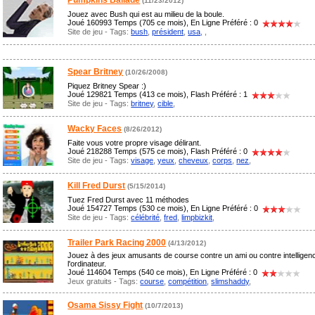
Pumpkins Ballade
(11/23/2012)
Jouez avec Bush qui est au milieu de la boule.
Joué 160993 Temps (705 ce mois), En Ligne Préféré : 0
Site de jeu - Tags:
bush
,
président
,
usa
,
,
Spear Britney
(10/26/2008)
Piquez Britney Spear :)
Joué 129821 Temps (413 ce mois), Flash Préféré : 1
Site de jeu - Tags:
britney
,
cible
,
Wacky Faces
(8/26/2012)
Faite vous votre propre visage délirant.
Joué 218288 Temps (575 ce mois), Flash Préféré : 0
Site de jeu - Tags:
visage
,
yeux
,
cheveux
,
corps
,
nez
,
Kill Fred Durst
(5/15/2014)
Tuez Fred Durst avec 11 méthodes
Joué 154727 Temps (530 ce mois), En Ligne Préféré : 0
Site de jeu - Tags:
célébrité
,
fred
,
limpbizkit
,
Trailer Park Racing 2000
(4/13/2012)
Jouez à des jeux amusants de course contre un ami ou contre intelligence 
l'ordinateur.
Joué 114604 Temps (540 ce mois), En Ligne Préféré : 0
Jeux gratuits - Tags:
course
,
compétition
,
slimshaddy
,
Osama Sissy Fight
(10/7/2013)