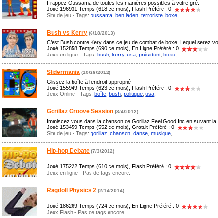
Frappez Oussama de toutes les manières possibles à votre gré.
Joué 196931 Temps (618 ce mois), Flash Préféré : 0
Site de jeu - Tags:
oussama
,
ben laden
,
terroriste
,
boxe
,
Bush vs Kerry
(6/18/2013)
C’est Bush contre Kery dans ce jeu de combat de boxe. Lequel serez v
Joué 152858 Temps (690 ce mois), En Ligne Préféré : 0
Jeux en ligne - Tags:
bush
,
kerry
,
usa
,
président
,
boxe
,
Slidermania
(10/28/2012)
Glissez la boîte à l’endroit approprié
Joué 155949 Temps (623 ce mois), Flash Préféré : 0
Jeux Online - Tags:
boîte
,
bush
,
politique
,
usa
,
Gorillaz Groove Session
(3/4/2012)
Immiscez vous dans la chanson de Gorillaz Feel Good Inc en suivant la 
Joué 153459 Temps (552 ce mois), Gratuit Préféré : 0
Site de jeu - Tags:
gorillaz
,
chanson
,
danse
,
musique
,
Hip-hop Debate
(7/3/2012)
Joué 175222 Temps (610 ce mois), Flash Préféré : 0
Jeux en ligne - Pas de tags encore.
Ragdoll Physics 2
(2/14/2014)
Joué 186269 Temps (724 ce mois), En Ligne Préféré : 0
Jeux Flash - Pas de tags encore.