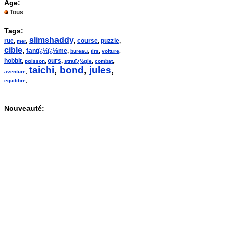
Age:
Tous
Tags:
slimshaddy
,
rue
,
course
,
puzzle
,
mer
,
cible
,
fantï¿½ï¿½me
,
bureau
,
tirs
,
voiture
,
hobbit
,
ours
,
poisson
,
stratï¿½gie
,
combat
,
taichi
,
bond
,
jules
,
aventure
,
equilibre
,
Nouveauté: