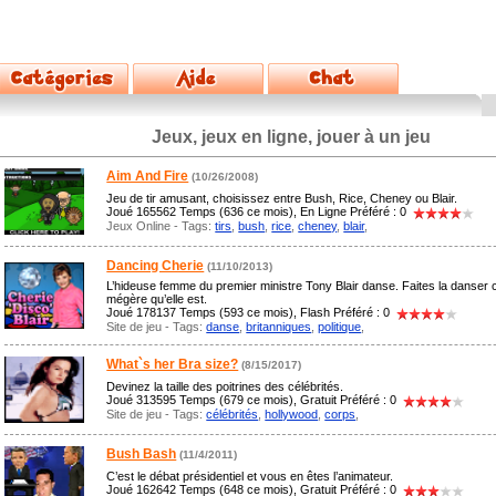
Jeux, jeux en ligne, jouer à un jeu
Aim And Fire
(10/26/2008)
Jeu de tir amusant, choisissez entre Bush, Rice, Cheney ou Blair.
Joué 165562 Temps (636 ce mois), En Ligne Préféré : 0
Jeux Online - Tags:
tirs
,
bush
,
rice
,
cheney
,
blair
,
Dancing Cherie
(11/10/2013)
L’hideuse femme du premier ministre Tony Blair danse. Faites la danser
mégère qu’elle est.
Joué 178137 Temps (593 ce mois), Flash Préféré : 0
Site de jeu - Tags:
danse
,
britanniques
,
politique
,
What`s her Bra size?
(8/15/2017)
Devinez la taille des poitrines des célébrités.
Joué 313595 Temps (679 ce mois), Gratuit Préféré : 0
Site de jeu - Tags:
célébrités
,
hollywood
,
corps
,
Bush Bash
(11/4/2011)
C’est le débat présidentiel et vous en êtes l’animateur.
Joué 162642 Temps (648 ce mois), Gratuit Préféré : 0