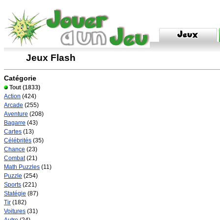
Jeux Flash
Catégorie
Tout
(1833)
Action
(424)
Arcade
(255)
Aventure
(208)
Bagarre
(43)
Cartes
(13)
Célébrités
(35)
Chance
(23)
Combat
(21)
Math Puzzles
(11)
Puzzle
(254)
Sports
(221)
Statégie
(87)
Tir
(182)
Voitures
(31)