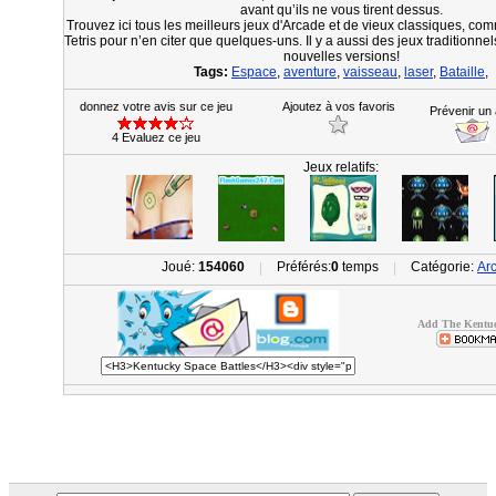
avant qu’ils ne vous tirent dessus.
Trouvez ici tous les meilleurs jeux d'Arcade et de vieux classiques, co
Tetris pour n’en citer que quelques-uns. Il y a aussi des jeux traditionne
nouvelles versions!
Tags:
Espace
,
aventure
,
vaisseau
,
laser
,
Bataille
,
donnez votre avis sur ce jeu
Ajoutez à vos favoris
Prévenir un
4 Evaluez ce jeu
Jeux relatifs:
Joué:
154060
Préférés:
0
temps
Catégorie:
Ar
|
|
Add The Kentuck