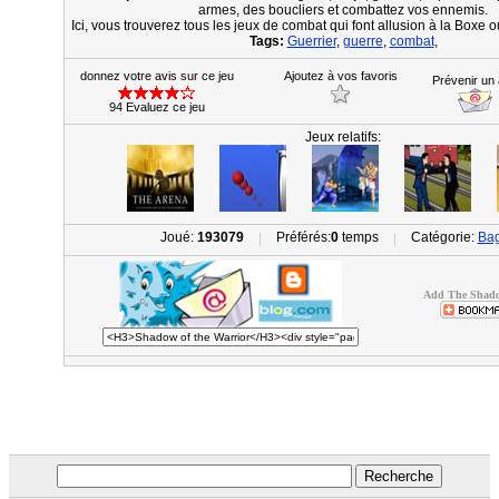
armes, des boucliers et combattez vos ennemis.
Ici, vous trouverez tous les jeux de combat qui font allusion à la Boxe o
Tags:
Guerrier
,
guerre
,
combat
,
donnez votre avis sur ce jeu
Ajoutez à vos favoris
Prévenir un
94 Evaluez ce jeu
Jeux relatifs:
Joué:
193079
Préférés:
0
temps
Catégorie:
Bag
|
|
Add The Shadow