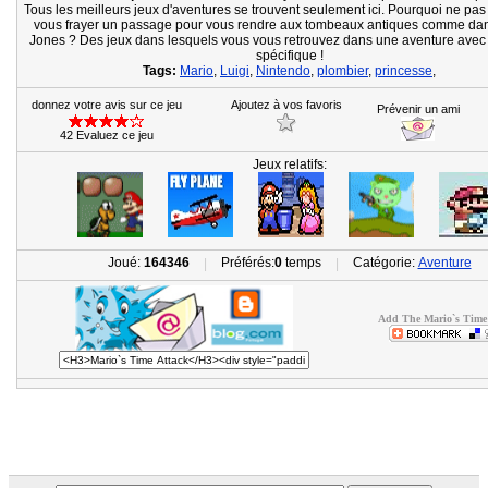
Tous les meilleurs jeux d'aventures se trouvent seulement ici. Pourquoi ne pa
vous frayer un passage pour vous rendre aux tombeaux antiques comme dan
Jones ? Des jeux dans lesquels vous vous retrouvez dans une aventure avec 
spécifique !
Tags:
Mario
,
Luigi
,
Nintendo
,
plombier
,
princesse
,
donnez votre avis sur ce jeu
Ajoutez à vos favoris
Prévenir un ami
42 Evaluez ce jeu
Jeux relatifs:
Joué:
164346
Préférés:
0
temps
Catégorie:
Aventure
|
|
Add The Mario`s Time 