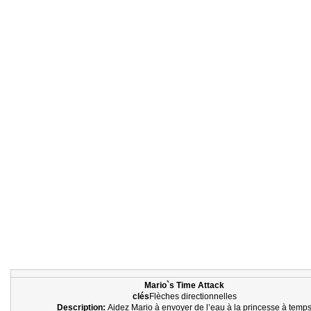
Mario`s Time Attack
clés
Flèches directionnelles
Description:
Aidez Mario à envoyer de l’eau à la princesse à temp