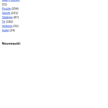
Math Puzzles
(11)
Puzzle
(254)
Sports
(221)
Statégie
(87)
Tir
(182)
Voitures
(31)
Autre
(24)
Nouveauté: