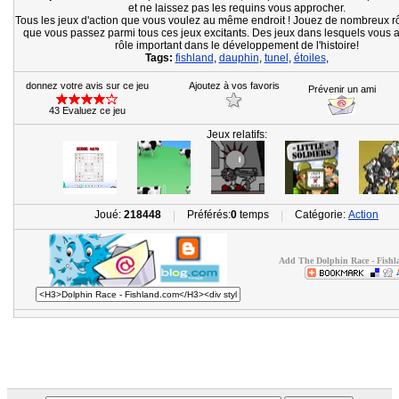
et ne laissez pas les requins vous approcher.
Tous les jeux d'action que vous voulez au même endroit ! Jouez de nombreux r
que vous passez parmi tous ces jeux excitants. Des jeux dans lesquels vous
rôle important dans le développement de l'histoire!
Tags:
fishland
,
dauphin
,
tunel
,
étoiles
,
donnez votre avis sur ce jeu
Ajoutez à vos favoris
Prévenir un ami
43 Evaluez ce jeu
Jeux relatifs:
Joué:
218448
Préférés:
0
temps
Catégorie:
Action
|
|
Add The Dolphin Race - Fishl