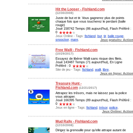
Hit the Looser - Fishland.com
(12/30/2008)
Juste de but et tir. Vous gagnerez plus de points
chaque fois que vous toucherez le perdant (balle
rouge)
Joué 158742 Temps (86 aujourd'hui), Flash Préféré :
0
Jeux Online - Tags:
fishland
,
but
,
tir
,
balle rouge
,
snoocker
,
mare
,
Jeux gratuits: Actio
Free Walli - Fishland.com
(10/29/2017)
Essayez de libérer Walli sans risque des filets.
Joué 143487 Temps (71 aujourd'hui), En Ligne
Préféré : 0
Site de jeu - Tags:
fishland
,
walli
,
libre
,
Jeux en ligne: Actio
Treasure Hunt -
Fishland.com
(12/21/2017)
Attrapez les trésors, mais ne laissez pas la police
vous attraper.
Joué 166395 Temps (89 aujourd'hui), Flash Préféré :
0
Jeux en ligne - Tags:
fishland
,
trésor
,
police
,
Jeux Online: Actio
Mud Rally - Fishland.com
(12/10/2008)
Dirigez la grenouille pour qu'elle attrape autant de