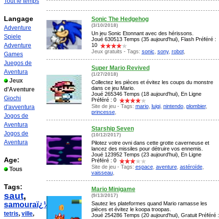
Tout le temps
Langage
Sonic The Hedgehog
(3/10/2018)
Adventure
Un jeu Sonic Etonnant avec des hérissons.
Spiele
Joué 630513 Temps (35 aujourd'hui), Flash Préféré :
Adventure
10
Jeux gratuits - Tags:
sonic
,
sony
,
robot
,
Games
Juegos de
Super Mario Revived
Aventura
(1/27/2018)
Jeux
Collectez les pièces et évitez les coups du monstre
dans ce jeu Mario.
d’Aventure
Joué 265346 Temps (18 aujourd'hui), En Ligne
Giochi
Préféré : 0
Site de jeu - Tags:
mario
,
luigi
,
nintendo
,
plombier
,
d'avventura
princesse
,
Jogos de
Aventura
Starship Seven
Jogos de
(10/12/2017)
Aventura
Pilotez votre ovni dans cette grotte caverneuse et
lancez des missiles pour détruire vos ennemis.
Joué 123952 Temps (23 aujourd'hui), En Ligne
Age:
Préféré : 0
Site de jeu - Tags:
espace
,
aventure
,
astéroïde
,
Tous
vaisseau
,
Tags:
Mario Minigame
saut
,
(9/13/2017)
samouraï¿½
,
Sautez les plateformes quand Mario ramasse les
pièces et évitez le koopa troopas.
tetris
,
ville
,
Joué 254286 Temps (20 aujourd'hui), Gratuit Préféré :