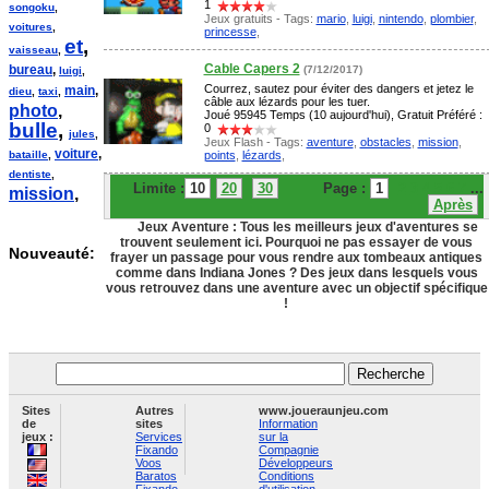
1
songoku
,
Jeux gratuits - Tags:
mario
,
luigi
,
nintendo
,
plombier
,
voitures
,
princesse
,
et
,
vaisseau
,
Cable Capers 2
bureau
,
(7/12/2017)
luigi
,
Courrez, sautez pour éviter des dangers et jetez le
main
,
dieu
,
taxi
,
câble aux lézards pour les tuer.
photo
,
Joué 95945 Temps (10 aujourd'hui), Gratuit Préféré :
bulle
,
0
jules
,
Jeux Flash - Tags:
aventure
,
obstacles
,
mission
,
voiture
,
points
,
lézards
,
bataille
,
dentiste
,
Limite :
10
20
30
Page :
1
2
3
4
5
6
7
...
mission
,
Après
Jeux Aventure : Tous les meilleurs jeux d'aventures se
trouvent seulement ici. Pourquoi ne pas essayer de vous
Nouveauté:
frayer un passage pour vous rendre aux tombeaux antiques
comme dans Indiana Jones ? Des jeux dans lesquels vous
vous retrouvez dans une aventure avec un objectif spécifique
!
Sites
Autres
www.joueraunjeu.com
de
sites
Information
jeux :
Services
sur la
Fixando
Compagnie
Voos
Développeurs
Baratos
Conditions