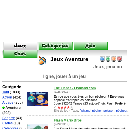
Jeux Aventure
Jeux, jeux en
ligne, jouer à un jeu
Catégorie
The Fisher - Fishland.com
Tout
(1833)
(9/26/2019)
Est-ce que vous êtes un bon pécheur ? Etes-vous
Action
(424)
capable d'attraper les poissons ...
Arcade
(255)
Joué 292642 Temps (23 aujourd'hui), Flash Préféré :
2
Aventure
Site de jeu - Tags:
fishland
,
pécher
,
poisson
,
pécheur
,
(208)
Bagarre
(43)
Flash Mario Bros
Cartes
(13)
(2/23/2019)
Célébrités
(35)
Jeu Super Mario nintendo avec l’option de jouer soit