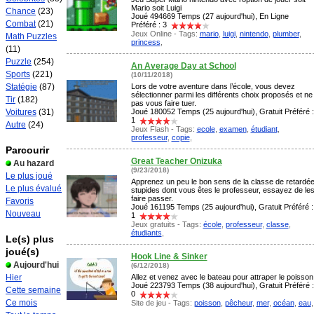
Mario soit Luigi
Chance
(23)
Joué 494669 Temps (27 aujourd'hui), En Ligne
Combat
(21)
Préféré : 3
Jeux Online - Tags:
mario
,
luigi
,
nintendo
,
plumber
,
Math Puzzles
princess
,
(11)
Puzzle
(254)
An Average Day at School
Sports
(221)
(10/11/2018)
Statégie
(87)
Lors de votre aventure dans l’école, vous devez
sélectionner parmi les différents choix proposés et ne
Tir
(182)
pas vous faire tuer.
Voitures
(31)
Joué 180052 Temps (25 aujourd'hui), Gratuit Préféré :
1
Autre
(24)
Jeux Flash - Tags:
ecole
,
examen
,
étudiant
,
professeur
,
copie
,
Parcourir
Great Teacher Onizuka
Au hazard
(9/23/2018)
Le plus joué
Apprenez un peu le bon sens de la classe de retardé
Le plus évalué
stupides dont vous êtes le professeur, essayez de le
faire passer.
Favoris
Joué 161195 Temps (25 aujourd'hui), Gratuit Préféré :
Nouveau
1
Jeux gratuits - Tags:
école
,
professeur
,
classe
,
étudiants
,
Le(s) plus
joué(s)
Hook Line & Sinker
Aujourd'hui
(6/12/2018)
Hier
Allez et venez avec le bateau pour attraper le poisson
Joué 223793 Temps (38 aujourd'hui), Gratuit Préféré :
Cette semaine
0
Ce mois
Site de jeu - Tags:
poisson
,
pêcheur
,
mer
,
océan
,
eau
,