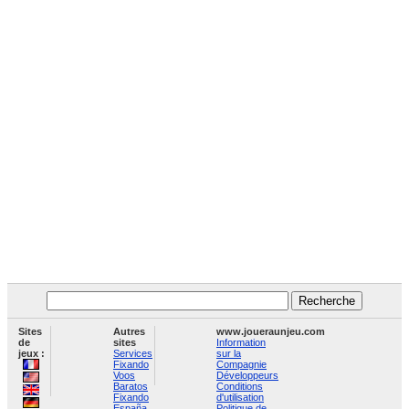
Sites
Autres
www.joueraunjeu.com
de
sites
Information
jeux :
Services
sur la
Fixando
Compagnie
Voos
Développeurs
Baratos
Conditions
Fixando
d'utilisation
España
Politique de