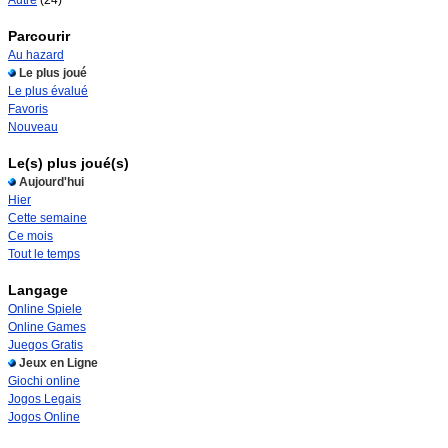
Autre
(24)
Parcourir
Au hazard
Le plus joué
Le plus évalué
Favoris
Nouveau
Le(s) plus joué(s)
Aujourd'hui
Hier
Cette semaine
Ce mois
Tout le temps
Langage
Online Spiele
Online Games
Juegos Gratis
Jeux en Ligne
Giochi online
Jogos Legais
Jogos Online