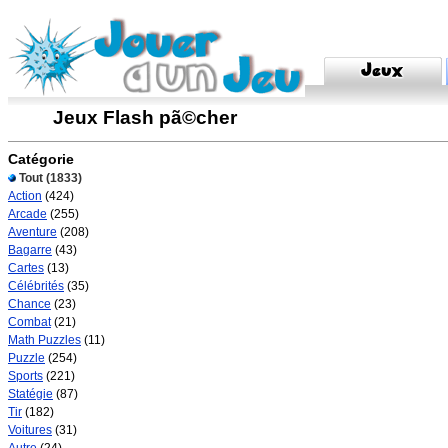
Jeux Flash pã©cher
Catégorie
Tout
(1833)
Action
(424)
Arcade
(255)
Aventure
(208)
Bagarre
(43)
Cartes
(13)
Célébrités
(35)
Chance
(23)
Combat
(21)
Math Puzzles
(11)
Puzzle
(254)
Sports
(221)
Statégie
(87)
Tir
(182)
Voitures
(31)