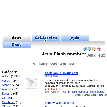
Jeux Flash nombres
Jeux, jeux
en ligne, jouer à un jeu
Catégorie
Addiction - Fishland.com
Tout
(1833)
(3/26/2014)
Dans ce jeu, vous devez juste rassembler les
Action
(424)
nombres et obtenir le résultat !
Arcade
(255)
Joué 280343 Temps (2 aujourd'hui), Gratuit Préféré :
2
Aventure
(208)
Jeux Online - Tags:
fishland
,
nombres
,
dépendance
,
Bagarre
(43)
Jeux Flash: Math Puzzle
Cartes
(13)
Célébrités
(35)
Sneaky Weasel Tetris
Chance
(23)