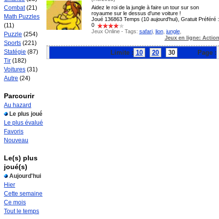
Combat
(21)
Aidez le roi de la jungle à faire un tour sur son
royaume sur le dessus d'une voiture !
Math Puzzles
Joué 136863 Temps (10 aujourd'hui), Gratuit Préféré :
(11)
0
Jeux Online - Tags:
safari
,
lion
,
jungle
,
Puzzle
(254)
Jeux en ligne: Actio
Sports
(221)
Statégie
(87)
Limite :
10
20
30
Page :
Tir
(182)
Voitures
(31)
Autre
(24)
Parcourir
Au hazard
Le plus joué
Le plus évalué
Favoris
Nouveau
Le(s) plus
joué(s)
Aujourd'hui
Hier
Cette semaine
Ce mois
Tout le temps