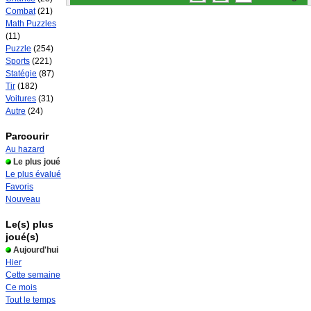
Combat
(21)
Math Puzzles
(11)
Puzzle
(254)
Sports
(221)
Statégie
(87)
Tir
(182)
Voitures
(31)
Autre
(24)
Parcourir
Au hazard
Le plus joué
Le plus évalué
Favoris
Nouveau
Le(s) plus
joué(s)
Aujourd'hui
Hier
Cette semaine
Ce mois
Tout le temps