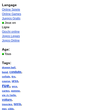
Langage
Online Spiele
Online Games
Juegos Gratis
Jeux en
Ligne
Giochi online
Jogos Legais
Jogos Online
Age:
Tous
Tags:
dragon ball
,
conduite
,
bond
,
cellule
,
tirs
,
urss
,
course
,
rue
,
orcs
,
cartes
,
pomme
,
vie rï¿½elle
,
voiture
,
tetris
,
insectes
,
mer
,
cible
,