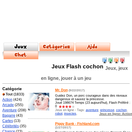
Jeux Flash cochon
Jeux, jeux
en ligne, jouer à un jeu
Catégorie
Mr. Don
(9/22/2017)
Tout
(1833)
Guidez Don, un porc courageux dans des niveaux
dangereux et sauvez la princesse.
Action
(424)
Joué 198674 Temps (23 aujourd'hui), Flash Préféré :
Arcade
(255)
0
Jeux en ligne - Tags:
aventure
,
princesse
,
cochon
,
Aventure
(208)
robot
,
insectes
,
Jeux en ligne: Actio
Bagarre
(43)
Cartes
(13)
Piggy Bank - Fishland.com
Célébrités
(35)
(1/27/2017)
Chance
(23)