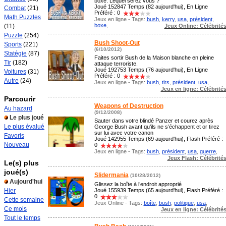
boxe. Lequel serez vous ?
Joué 152847 Temps (82 aujourd'hui), En Ligne
Combat
(21)
Préféré : 0
Math Puzzles
Jeux en ligne - Tags:
bush
,
kerry
,
usa
,
président
,
boxe
,
Jeux Online: Célébrité
(11)
Puzzle
(254)
Bush Shoot-Out
Sports
(221)
(6/10/2012)
Statégie
(87)
Faites sortir Bush de la Maison blanche en pleine
Tir
(182)
attaque terroriste.
Joué 192753 Temps (76 aujourd'hui), En Ligne
Voitures
(31)
Préféré : 0
Autre
(24)
Jeux en ligne - Tags:
bush
,
tirs
,
président
,
usa
,
Jeux en ligne: Célébrité
Parcourir
Weapons of Destruction
Au hazard
(9/12/2008)
Le plus joué
Sauter dans votre blindé Panzer et courez après
Le plus évalué
George Bush avant qu’ils ne s’échappent et or tirez
sur lui avec votre canon
Favoris
Joué 142955 Temps (69 aujourd'hui), Flash Préféré :
Nouveau
0
Jeux en ligne - Tags:
bush
,
président
,
usa
,
guerre
,
Jeux Flash: Célébrité
Le(s) plus
joué(s)
Slidermania
(10/28/2012)
Aujourd'hui
Glissez la boîte à l’endroit approprié
Hier
Joué 155939 Temps (65 aujourd'hui), Flash Préféré :
0
Cette semaine
Jeux Online - Tags:
boîte
,
bush
,
politique
,
usa
,
Ce mois
Jeux en ligne: Célébrité
Tout le temps