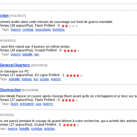
ction
(7/11/2017)
mmes isolés dans cette mission de sauvetage sur fond de guerre mondiale.
emps (28 aujourd'hui), Flash Préféré : 0
 - Tags:
guerre
,
combat
,
sauvetage
,
bombes
,
(6/14/2011)
k peut être rejoué par 4 joueurs en même temps
emps (28 aujourd'hui), Gratuit Préféré : 0
 - Tags:
guerre
,
bataille
,
tan
,
 General Quarters
(2/21/2014)
sé classique sur PC
emps (27 aujourd'hui), En Ligne Préféré : 1
 Tags:
battaille
,
bateau
,
jeu
,
océan
,
guerre
,
Destruction
(9/12/2008)
tre blindé Panzer et courez après George Bush avant qu’ils ne s’échappent et or tirez sur l
emps (27 aujourd'hui), Flash Préféré : 0
 - Tags:
bush
,
président
,
usa
,
guerre
,
3/21/2015)
ns ont passé pendant le voyage du grand démon à votre recherche, qui a acheté des articles,
emps (27 aujourd'hui), Gratuit Préféré : 0
Tags:
guerre
,
bataille
,
combat
,
articles
,