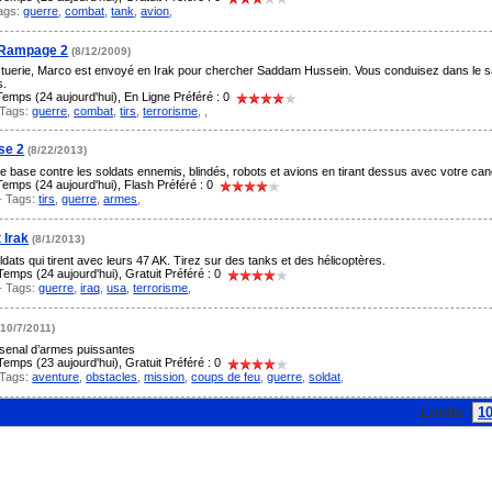
Tags:
guerre
,
combat
,
tank
,
avion
,
 Rampage 2
(8/12/2009)
 tuerie, Marco est envoyé en Irak pour chercher Saddam Hussein. Vous conduisez dans le sabl
s.
emps (24 aujourd'hui), En Ligne Préféré : 0
 Tags:
guerre
,
combat
,
tirs
,
terrorisme
,
,
se 2
(8/22/2013)
e base contre les soldats ennemis, blindés, robots et avions en tirant dessus avec votre can
emps (24 aujourd'hui), Flash Préféré : 0
 - Tags:
tirs
,
guerre
,
armes
,
 Irak
(8/1/2013)
ldats qui tirent avec leurs 47 AK. Tirez sur des tanks et des hélicoptères.
emps (24 aujourd'hui), Gratuit Préféré : 0
 - Tags:
guerre
,
iraq
,
usa
,
terrorisme
,
(10/7/2011)
senal d’armes puissantes
emps (23 aujourd'hui), Gratuit Préféré : 0
 Tags:
aventure
,
obstacles
,
mission
,
coups de feu
,
guerre
,
soldat
,
Limite :
1