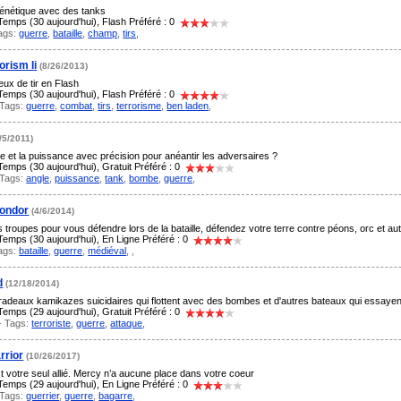
frénétique avec des tanks
emps (30 aujourd'hui), Flash Préféré : 0
Tags:
guerre
,
bataille
,
champ
,
tirs
,
orism Ii
(8/26/2013)
ux de tir en Flash
emps (30 aujourd'hui), Flash Préféré : 0
 Tags:
guerre
,
combat
,
tirs
,
terrorisme
,
ben laden
,
/5/2011)
le et la puissance avec précision pour anéantir les adversaires ?
emps (30 aujourd'hui), Gratuit Préféré : 0
 Tags:
angle
,
puissance
,
tank
,
bombe
,
guerre
,
Gondor
(4/6/2014)
troupes pour vous défendre lors de la bataille, défendez votre terre contre péons, orc et au
emps (30 aujourd'hui), En Ligne Préféré : 0
Tags:
bataille
,
guerre
,
médiéval
,
,
d
(12/18/2014)
radeaux kamikazes suicidaires qui flottent avec des bombes et d'autres bateaux qui essayent 
emps (29 aujourd'hui), Gratuit Préféré : 0
 - Tags:
terroriste
,
guerre
,
attaque
,
rrior
(10/26/2017)
est votre seul allié. Mercy n’a aucune place dans votre coeur
emps (29 aujourd'hui), En Ligne Préféré : 0
 Tags:
guerrier
,
guerre
,
bagarre
,