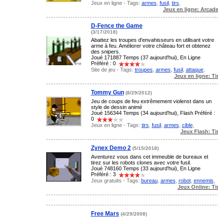
Jeux en ligne - Tags:
armes
,
fusil
,
tirs
,
Jeux en ligne: Arcad
D-Fence the Game
(3/17/2018)
Abattez les troupes d'envahisseurs en utilisant votre
arme à feu. Améliorer votre château fort et obtenez
des snipers.
Joué 171887 Temps (37 aujourd'hui), En Ligne
Préféré : 0
Site de jeu - Tags:
troupes
,
armes
,
fusil
,
attaque
,
Jeux en ligne: Ti
Tommy Gun
(8/29/2012)
Jeu de coups de feu extrêmement violenst dans un
style de dessin animé
Joué 156344 Temps (34 aujourd'hui), Flash Préféré :
0
Jeux en ligne - Tags:
tirs
,
fusil
,
armes
,
cible
,
Jeux Flash: Ti
Zynex Demo 2
(5/15/2018)
Aventurez vous dans cet immeuble de bureaux et
tirez sur les robots clones avec votre fusil.
Joué 748160 Temps (33 aujourd'hui), En Ligne
Préféré : 3
Jeux gratuits - Tags:
bureau
,
armes
,
robot
,
ennemis
,
Jeux Online: Ti
Free Mars
(4/29/2008)