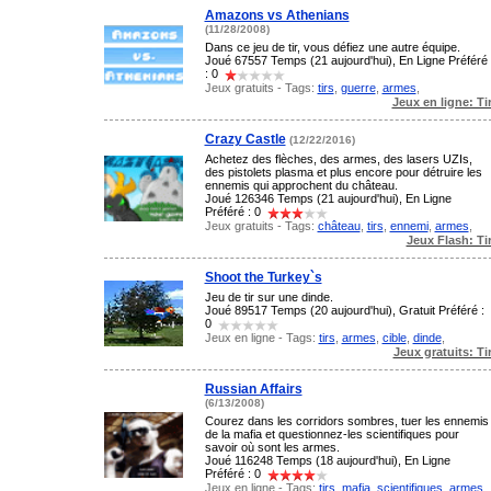
Amazons vs Athenians
(11/28/2008)
Dans ce jeu de tir, vous défiez une autre équipe.
Joué 67557 Temps (21 aujourd'hui), En Ligne Préféré
: 0
Jeux gratuits - Tags:
tirs
,
guerre
,
armes
,
Jeux en ligne: Ti
Crazy Castle
(12/22/2016)
Achetez des flèches, des armes, des lasers UZIs,
des pistolets plasma et plus encore pour détruire les
ennemis qui approchent du château.
Joué 126346 Temps (21 aujourd'hui), En Ligne
Préféré : 0
Jeux gratuits - Tags:
château
,
tirs
,
ennemi
,
armes
,
Jeux Flash: Ti
Shoot the Turkey`s
Jeu de tir sur une dinde.
Joué 89517 Temps (20 aujourd'hui), Gratuit Préféré :
0
Jeux en ligne - Tags:
tirs
,
armes
,
cible
,
dinde
,
Jeux gratuits: Ti
Russian Affairs
(6/13/2008)
Courez dans les corridors sombres, tuer les ennemis
de la mafia et questionnez-les scientifiques pour
savoir où sont les armes.
Joué 116248 Temps (18 aujourd'hui), En Ligne
Préféré : 0
Jeux en ligne - Tags:
tirs
,
mafia
,
scientifiques
,
armes
,