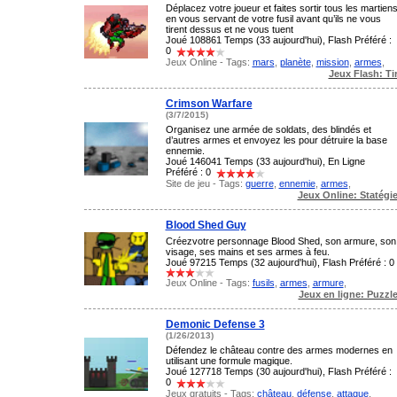
Déplacez votre joueur et faites sortir tous les martien
en vous servant de votre fusil avant qu’ils ne vous
tirent dessus et ne vous tuent
Joué 108861 Temps (33 aujourd'hui), Flash Préféré :
0
Jeux Online - Tags:
mars
,
planète
,
mission
,
armes
,
Jeux Flash: Ti
Crimson Warfare
(3/7/2015)
Organisez une armée de soldats, des blindés et
d’autres armes et envoyez les pour détruire la base
ennemie.
Joué 146041 Temps (33 aujourd'hui), En Ligne
Préféré : 0
Site de jeu - Tags:
guerre
,
ennemie
,
armes
,
Jeux Online: Statégi
Blood Shed Guy
Créezvotre personnage Blood Shed, son armure, son
visage, ses mains et ses armes à feu.
Joué 97215 Temps (32 aujourd'hui), Flash Préféré : 0
Jeux Online - Tags:
fusils
,
armes
,
armure
,
Jeux en ligne: Puzzl
Demonic Defense 3
(1/26/2013)
Défendez le château contre des armes modernes en
utilisant une formule magique.
Joué 127718 Temps (30 aujourd'hui), Flash Préféré :
0
Jeux gratuits - Tags:
château
,
défense
,
attaque
,