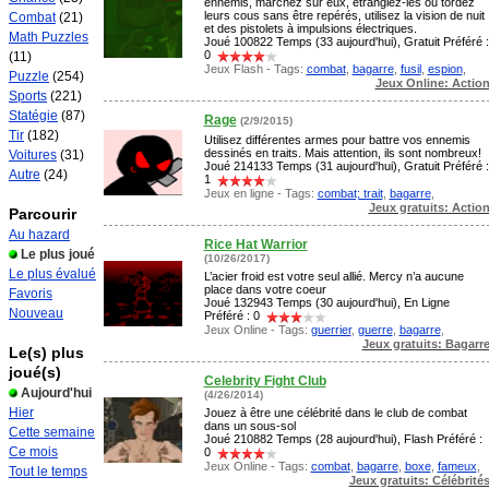
ennemis, marchez sur eux, étranglez-les ou tordez
leurs cous sans être repérés, utilisez la vision de nuit
Combat
(21)
et des pistolets à impulsions électriques.
Math Puzzles
Joué 100822 Temps (33 aujourd'hui), Gratuit Préféré :
0
(11)
Jeux Flash - Tags:
combat
,
bagarre
,
fusil
,
espion
,
Puzzle
(254)
Jeux Online: Actio
Sports
(221)
Statégie
(87)
Rage
(2/9/2015)
Tir
(182)
Utilisez différentes armes pour battre vos ennemis
dessinés en traits. Mais attention, ils sont nombreux!
Voitures
(31)
Joué 214133 Temps (31 aujourd'hui), Gratuit Préféré :
Autre
(24)
1
Jeux en ligne - Tags:
combat; trait
,
bagarre
,
Jeux gratuits: Actio
Parcourir
Au hazard
Rice Hat Warrior
Le plus joué
(10/26/2017)
Le plus évalué
L’acier froid est votre seul allié. Mercy n’a aucune
place dans votre coeur
Favoris
Joué 132943 Temps (30 aujourd'hui), En Ligne
Nouveau
Préféré : 0
Jeux Online - Tags:
guerrier
,
guerre
,
bagarre
,
Jeux gratuits: Bagarr
Le(s) plus
joué(s)
Celebrity Fight Club
Aujourd'hui
(4/26/2014)
Hier
Jouez à être une célébrité dans le club de combat
dans un sous-sol
Cette semaine
Joué 210882 Temps (28 aujourd'hui), Flash Préféré :
Ce mois
0
Jeux Online - Tags:
combat
,
bagarre
,
boxe
,
fameux
,
Tout le temps
Jeux gratuits: Célébrité