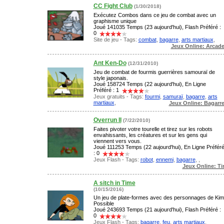
CC Fight Club
(1/30/2018)
Exécutez Combos dans ce jeu de combat avec un
graphisme unique
Joué 141035 Temps (23 aujourd'hui), Flash Préféré :
0
Site de jeu - Tags:
combat
,
bagarre
,
arts martiaux
,
Jeux Online: Arcad
Ant Ken-Do
(12/31/2010)
Jeu de combat de fourmis guerrières samouraï de
style japonais.
Joué 158724 Temps (22 aujourd'hui), En Ligne
Préféré : 1
Jeux gratuits - Tags:
fourmi
,
samuraï
,
bagarre
,
arts
martiaux
,
Jeux Online: Bagarr
Overrun II
(7/22/2010)
Faites pivoter votre tourelle et tirez sur les robots
envahissants, les créatures et sur les gens qui
viennent vers vous.
Joué 111253 Temps (22 aujourd'hui), En Ligne Préfér
: 0
Jeux Flash - Tags:
robot
,
ennemi
,
bagarre
,
,
Jeux Online: Ti
A sitch in Time
(10/15/2016)
Un jeu de plate-formes avec des personnages de Kim
Possible
Joué 243693 Temps (21 aujourd'hui), Flash Préféré :
0
Jeux Flash - Tags:
bagarre
,
feu
,
arts martiaux
,