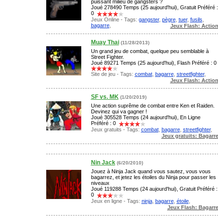
puissant milieu de gangsters ?
Joué 278490 Temps (25 aujourd'hui), Gratuit Préféré :
0
Jeux Online - Tags:
gangster
,
pègre
,
tuer
,
fusils
,
bagarre
,
Jeux Flash: Actio
Muay Thai
(11/28/2013)
Un grand jeu de combat, quelque peu semblable à
Street Fighter.
Joué 89271 Temps (25 aujourd'hui), Flash Préféré : 0
Site de jeu - Tags:
combat
,
bagarre
,
streetfighter
,
Jeux Flash: Actio
SF vs. MK
(1/20/2019)
Une action suprême de combat entre Ken et Raiden.
Devinez qui va gagner !
Joué 305528 Temps (24 aujourd'hui), En Ligne
Préféré : 0
Jeux gratuits - Tags:
combat
,
bagarre
,
streetfighter
,
Jeux gratuits: Bagarr
Nin Jack
(6/20/2010)
Jouez à Ninja Jack quand vous sautez, vous vous
bagarrez, et jetez les étoiles du Ninja pour passer les
niveaux
Joué 119288 Temps (24 aujourd'hui), Gratuit Préféré :
0
Jeux en ligne - Tags:
ninja
,
bagarre
,
étoile
,
Jeux Flash: Bagarr