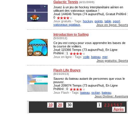
Galactic Tennis
(4/11/2009)
Jouez à un jeu de hockey interplanétaire aérien en
utilisant des vaisseaux spatiaux !
Joué 144646 Temps (74 aujourd'hui), Gratuit Préféré :
0
Jeux gratuits - Tags:
hockey
,
points
,
table
,
sport
,
vaisseaux spatiaux
,
Jeux en ligne: Sport
Introduction to Sailing
(5/3/2012)
Ce jeu est conçu pour vous apprendre les bases de
la course de voiliers.
Joué 115366 Temps (73 aujourd'hui), En Ligne
Préféré : 1
Jeux en ligne - Tags:
voile
,
bateau
,
mer
,
Jeux gratuits: Sport
Flash Life Buoys
(8/23/2013)
Sauvez du bateau autant de personnes que vous le
pouvez.
Joué 209074 Temps (73 aujourd'hui), En Ligne
Préféré : 0
Jeux Flash - Tags:
bateau
,
océan
,
bateau
,
Jeux Online: Aventur
Limite :
10
20
30
Page :
1
2
3
4
5
6
7
...
Après