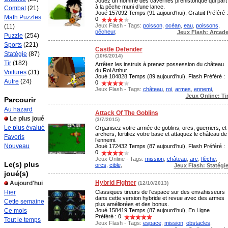
Jouez un homme des cavernes préhistorique qui part
à la pêche muni d’une lance.
Combat
(21)
Joué 157092 Temps (91 aujourd'hui), Gratuit Préféré :
Math Puzzles
0
Jeux Flash - Tags:
poisson
,
océan
,
eau
,
poissons
,
(11)
pêcheur
,
Jeux Flash: Arcad
Puzzle
(254)
Sports
(221)
Castle Defender
Statégie
(87)
(10/6/2014)
Tir
(182)
Arrêtez les instruis à prenez possession du château
du Roi Arthur..
Voitures
(31)
Joué 184828 Temps (89 aujourd'hui), Flash Préféré :
Autre
(24)
0
Jeux Flash - Tags:
château
,
roi
,
armes
,
ennemi
,
Jeux Online: Ti
Parcourir
Au hazard
Attack Of The Goblins
Le plus joué
(3/7/2015)
Le plus évalué
Organisez votre armée de goblins, orcs, guerriers, et
archers, fortifiez votre base et attaquez le château de
Favoris
l’ennemi.
Nouveau
Joué 172432 Temps (87 aujourd'hui), Flash Préféré :
0
Jeux Online - Tags:
mission
,
château
,
arc
,
flèche
,
Le(s) plus
orcs
,
cible
,
Jeux Flash: Statégi
joué(s)
Hybrid Fighter
Aujourd'hui
(12/10/2013)
Hier
Classiques tireurs de l'espace sur des envahisseurs
dans cette version hybride et revue avec des armes
Cette semaine
plus améliorées et des bonus.
Ce mois
Joué 158419 Temps (87 aujourd'hui), En Ligne
Préféré : 0
Tout le temps
Jeux Flash - Tags:
espace
,
mission
,
obstacles
,