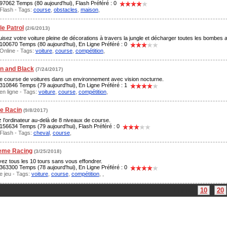
97062 Temps (80 aujourd'hui), Flash Préféré : 0
Flash - Tags:
course
,
obstacles
,
maison
,
le Patrol
(2/6/2013)
isez votre voiture pleine de décorations à travers la jungle et décharger toutes les bombes a
100670 Temps (80 aujourd'hui), En Ligne Préféré : 0
Online - Tags:
voiture
,
course
,
compétition
,
n and Black
(7/24/2017)
e course de voitures dans un environnement avec vision nocturne.
310846 Temps (79 aujourd'hui), En Ligne Préféré : 1
en ligne - Tags:
voiture
,
course
,
compétition
,
e Racin
(9/8/2017)
z l’ordinateur au-delà de 8 niveaux de course.
156634 Temps (79 aujourd'hui), Flash Préféré : 0
Flash - Tags:
cheval
,
course
,
eme Racing
(3/25/2018)
ez tous les 10 tours sans vous effondrer.
363300 Temps (78 aujourd'hui), En Ligne Préféré : 0
de jeu - Tags:
voiture
,
course
,
compétition
,
,
Limite :
10
20