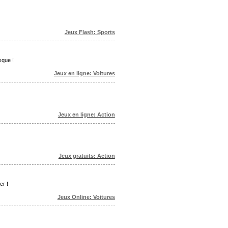
Jeux Flash: Sports
sque !
Jeux en ligne: Voitures
Jeux en ligne: Action
Jeux gratuits: Action
er !
Jeux Online: Voitures