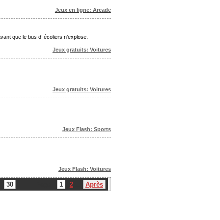
Jeux en ligne: Arcade
vant que le bus d’ écoliers n’explose.
Jeux gratuits: Voitures
Jeux gratuits: Voitures
Jeux Flash: Sports
Jeux Flash: Voitures
30
Page :
1
2
...
Après