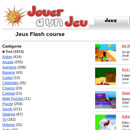
Jeux Flash course
Catégorie
De R
Tout
(1833)
Un je
Joué 
Action
(424)
Jeux 
Arcade
(255)
Aventure
(208)
Ace 
Bagarre
(43)
Faite
Cartes
(13)
Joué 
Jeux 
Célébrités
(35)
Chance
(23)
Stun
Combat
(21)
Math Puzzles
(11)
Appuy
Joué 
Puzzle
(254)
Jeux 
Sports
(221)
Statégie
(87)
Adre
Tir
(182)
A jeu
Voitures
(31)
Joué 
Site 