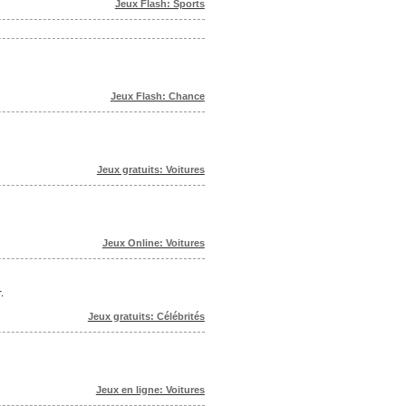
Jeux Flash: Sports
Jeux Flash: Chance
Jeux gratuits: Voitures
Jeux Online: Voitures
.
Jeux gratuits: Célébrités
Jeux en ligne: Voitures