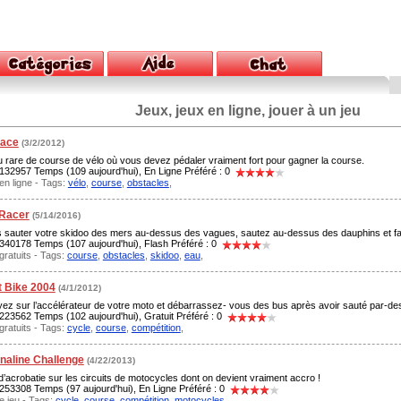
Jeux, jeux en ligne, jouer à un jeu
ace
(3/2/2012)
u rare de course de vélo où vous devez pédaler vraiment fort pour gagner la course.
132957 Temps (109 aujourd'hui), En Ligne Préféré : 0
en ligne - Tags:
vélo
,
course
,
obstacles
,
Racer
(5/14/2016)
s sauter votre skidoo des mers au-dessus des vagues, sautez au-dessus des dauphins et fait
340178 Temps (107 aujourd'hui), Flash Préféré : 0
gratuits - Tags:
course
,
obstacles
,
skidoo
,
eau
,
t Bike 2004
(4/1/2012)
ez sur l’accélérateur de votre moto et débarrassez- vous des bus après avoir sauté par-de
223562 Temps (102 aujourd'hui), Gratuit Préféré : 0
gratuits - Tags:
cycle
,
course
,
compétition
,
naline Challenge
(4/22/2013)
 d’acrobatie sur les circuits de motocycles dont on devient vraiment accro !
253308 Temps (97 aujourd'hui), En Ligne Préféré : 0
de jeu - Tags:
cycle
,
course
,
compétition
,
motocycles
,