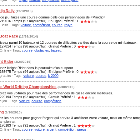
lip Rally
(12/1/2015)
ce jeu, faites une course comme celle des personnages de «Miniclip»
219016 Temps (97 aujourd'hui), En Ligne Préféré : 1
Flash - Tags:
voiture
,
compétition
,
course
,
rallye
,
 Boat Race
(12/26/2014)
issez parmi 10 bateaux et 12 courses de difficultés variées dans la course de min bateaux.
127814 Temps (96 aujourd'hui), Gratuit Préféré : 0
Online - Tags:
course
,
obstacles
,
bateau
,
ht Rider
(3/24/2019)
gnez Knight Rider dans la poursuite d'un suspect
165475 Temps (94 aujourd'hui), En Ligne Préféré : 0
gratuits - Tags:
voiture
,
course
,
k 2000
,
ne World Drifting Championships
(6/30/2015)
orez vos voitures pour faire des performances de glisse encore meilleures.
229194 Temps (92 aujourd'hui), Gratuit Préféré : 1
de jeu - Tags:
voiture
,
course
,
compétition
,
ng
(9/30/2010)
z les courses pour gagner l’argent qui servira à améliorer votre voiture, mais en même tem
ampionnat.
170183 Temps (91 aujourd'hui), Gratuit Préféré : 1
Online - Tags:
course
,
voiture
,
argent
,
compétition
,
pneus
,