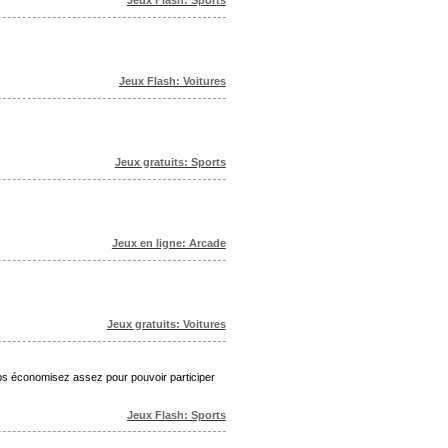
Jeux Flash: Voitures
Jeux gratuits: Sports
Jeux en ligne: Arcade
Jeux gratuits: Voitures
ps économisez assez pour pouvoir participer
Jeux Flash: Sports